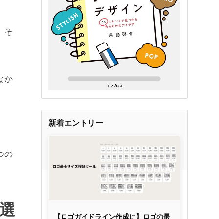
、そ
なか
新着エントリー
つの
選
【ロゴガイドライン作成に】ロゴの最