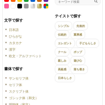
テイストで探す
文字で探す
シンプル
先進的
日本語
伝統的
重厚感
ひらがな
カタカナ
エレガント
子どもらしさ
漢字
クール
ポップ
欧文・アルファベット
親しみ
遊び心
書体で探す
高級感
落ち着き
サンセリフ体
日本らしさ
セリフ体
スクリプト体
ゴシック体（和文）
明朝体（和文）