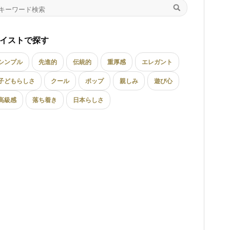
イストで探す
シンプル
先進的
伝統的
重厚感
エレガント
子どもらしさ
クール
ポップ
親しみ
遊び心
高級感
落ち着き
日本らしさ