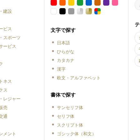
・建設
テ
ービス
文字で探す
・スポーツ
日本語
サービス
ひらがな
カタカナ
ク
漢字
欧文・アルファベット
トネス
クス
書体で探す
・レジャー
販売
サンセリフ体
交通
セリフ体
スクリプト体
ンメント
ゴシック体（和文）