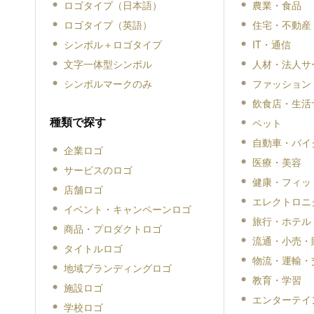
ロゴタイプ（日本語）
農業・食品
ロゴタイプ（英語）
住宅・不動産
シンボル＋ロゴタイプ
IT・通信
文字一体型シンボル
人材・法人サ
シンボルマークのみ
ファッション
飲食店・生活
種類で探す
ペット
自動車・バイ
企業ロゴ
医療・美容
サービスのロゴ
健康・フィッ
店舗ロゴ
エレクトロニ
イベント・キャンペーンロゴ
旅行・ホテル
商品・プロダクトロゴ
流通・小売・
タイトルロゴ
物流・運輸・
地域ブランディングロゴ
教育・学習
施設ロゴ
エンターテイ
学校ロゴ