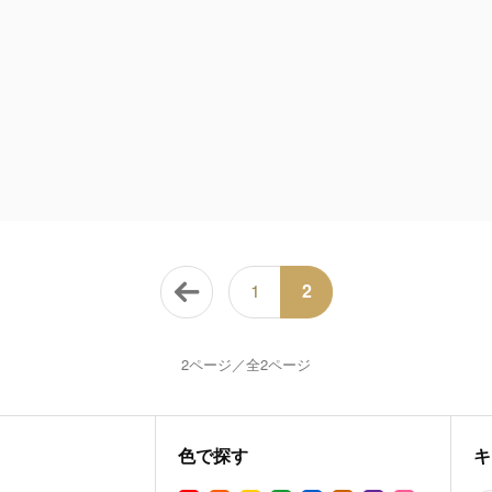
1
2
2ページ／全2ページ
色で探す
キ