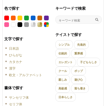
色で探す
キーワードで検索
テイストで探す
文字で探す
シンプル
先進的
日本語
伝統的
重厚感
ひらがな
カタカナ
エレガント
子どもらしさ
漢字
クール
ポップ
欧文・アルファベット
親しみ
遊び心
書体で探す
高級感
落ち着き
サンセリフ体
日本らしさ
セリフ体