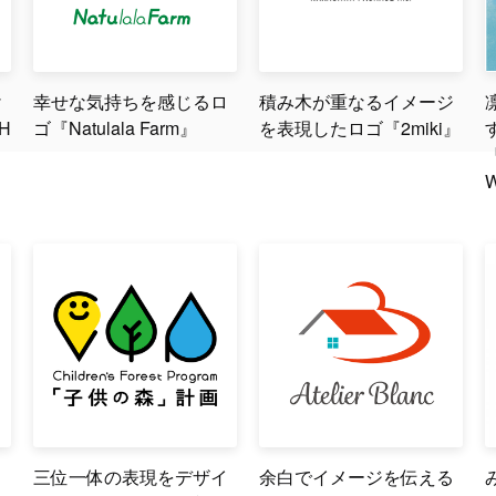
け
幸せな気持ちを感じるロ
積み木が重なるイメージ
H
ゴ『Natulala Farm』
を表現したロゴ『2miki』
ト
三位一体の表現をデザイ
余白でイメージを伝える