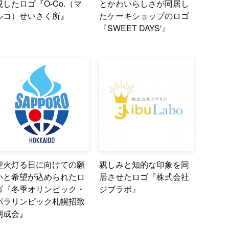
現したロゴ『O-Co.（マ
とかわいらしさが同居し
ルコ）せいさく所』
たケーキショップのロゴ
『SWEET DAYS'』
聖火灯る日に向けての願
親しみと知的な印象を同
いと希望が込められたロ
居させたロゴ『株式会社
ゴ『冬季オリンピック・
ジブラボ』
パラリンピック札幌招致
期成会』