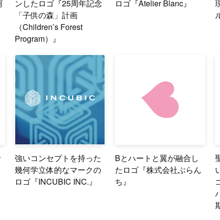
河
ンしたロゴ『25周年記念
ロゴ『Atelier Blanc』
「子供の森」計画
（Children’s Forest
Program）』
む
強いコンセプトを持った
Bとハートと翼が融合し
幾何学立体的なマークの
たロゴ『株式会社ぶらん
ロゴ『INCUBIC INC.』
ち』