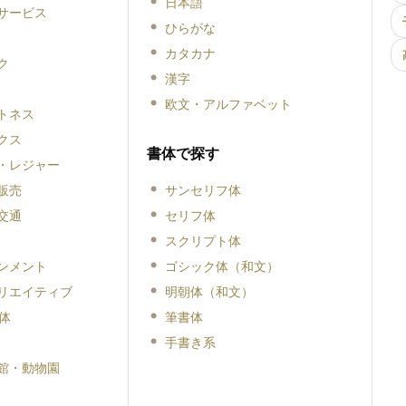
日本語
サービス
ひらがな
カタカナ
ク
漢字
欧文・アルファベット
トネス
クス
書体で探す
・レジャー
販売
サンセリフ体
交通
セリフ体
スクリプト体
ンメント
ゴシック体（和文）
リエイティブ
明朝体（和文）
体
筆書体
手書き系
館・動物園