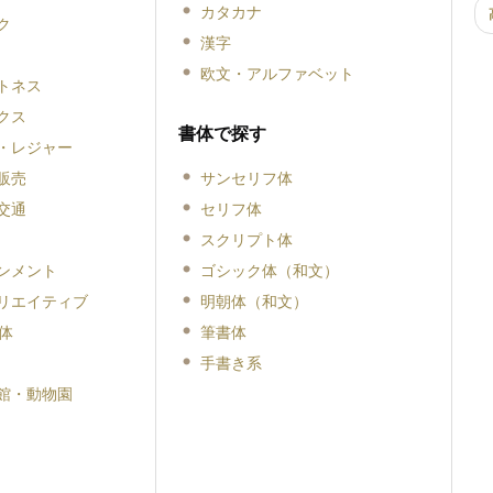
カタカナ
ク
漢字
欧文・アルファベット
トネス
クス
書体で探す
・レジャー
販売
サンセリフ体
交通
セリフ体
スクリプト体
ンメント
ゴシック体（和文）
リエイティブ
明朝体（和文）
体
筆書体
手書き系
館・動物園