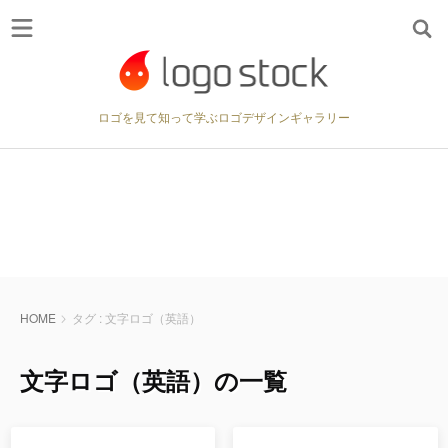
: Undefined variable $canonical_url in
Warning
/home/logostock/logostock.jp/public_html/wp/wp-
on line
content/themes/wp-logostock/header.php
64
ロゴを見て知って学ぶロゴデザインギャラリー
HOME
タグ : 文字ロゴ（英語）
文字ロゴ（英語）の一覧