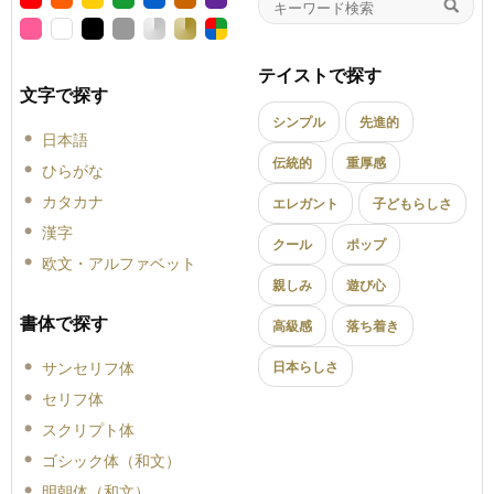
テイストで探す
文字で探す
シンプル
先進的
日本語
伝統的
重厚感
ひらがな
カタカナ
エレガント
子どもらしさ
漢字
クール
ポップ
欧文・アルファベット
親しみ
遊び心
書体で探す
高級感
落ち着き
サンセリフ体
日本らしさ
セリフ体
スクリプト体
ゴシック体（和文）
明朝体（和文）