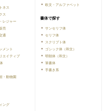
欧文・アルファベット
トネス
クス
書体で探す
・レジャー
販売
サンセリフ体
交通
セリフ体
スクリプト体
ンメント
ゴシック体（和文）
リエイティブ
明朝体（和文）
体
筆書体
手書き系
館・動物園
ィング