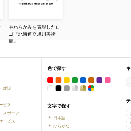
士
やわらかみを表現したロ
面
ゴ『北海道立旭川美術
シ
館』
色で探す
キ
・建設
テ
ービス
文字で探す
・スポーツ
日本語
サービス
ひらがな