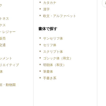
カタカナ
ク
漢字
欧文・アルファベット
トネス
クス
書体で探す
・レジャー
販売
サンセリフ体
交通
セリフ体
スクリプト体
ンメント
ゴシック体（和文）
リエイティブ
明朝体（和文）
体
筆書体
手書き系
館・動物園