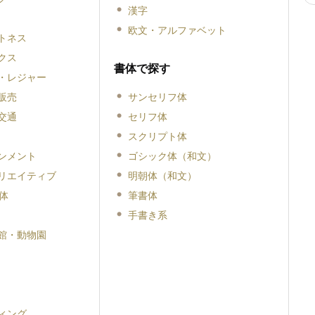
漢字
欧文・アルファベット
トネス
クス
書体で探す
・レジャー
販売
サンセリフ体
交通
セリフ体
スクリプト体
ンメント
ゴシック体（和文）
リエイティブ
明朝体（和文）
体
筆書体
手書き系
館・動物園
ィング