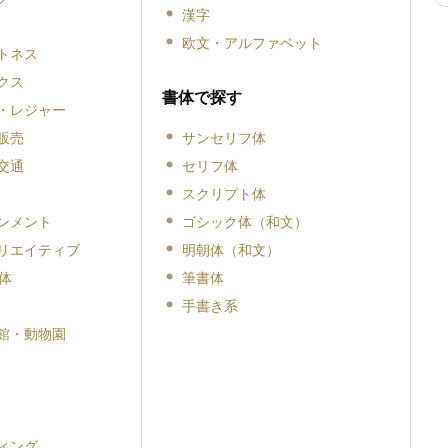
漢字
欧文・アルファベット
トネス
クス
書体で探す
・レジャー
販売
サンセリフ体
交通
セリフ体
スクリプト体
ンメント
ゴシック体（和文）
リエイティブ
明朝体（和文）
体
筆書体
手書き系
館・動物園
ィング