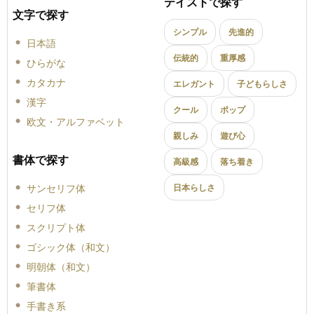
テイストで探す
文字で探す
シンプル
先進的
日本語
伝統的
重厚感
ひらがな
カタカナ
エレガント
子どもらしさ
漢字
クール
ポップ
欧文・アルファベット
親しみ
遊び心
書体で探す
高級感
落ち着き
サンセリフ体
日本らしさ
セリフ体
スクリプト体
ゴシック体（和文）
明朝体（和文）
筆書体
手書き系