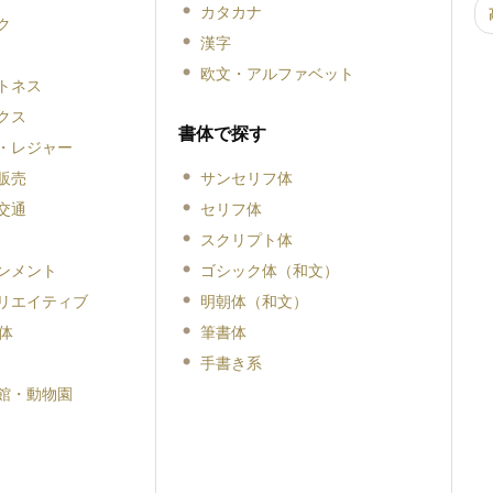
カタカナ
ク
漢字
欧文・アルファベット
トネス
クス
書体で探す
・レジャー
販売
サンセリフ体
交通
セリフ体
スクリプト体
ンメント
ゴシック体（和文）
リエイティブ
明朝体（和文）
体
筆書体
手書き系
館・動物園