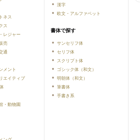
漢字
欧文・アルファベット
トネス
クス
書体で探す
・レジャー
販売
サンセリフ体
交通
セリフ体
スクリプト体
ンメント
ゴシック体（和文）
リエイティブ
明朝体（和文）
体
筆書体
手書き系
館・動物園
ィング