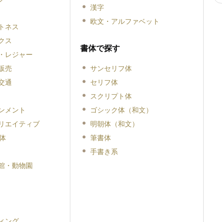
漢字
欧文・アルファベット
トネス
クス
書体で探す
・レジャー
販売
サンセリフ体
交通
セリフ体
スクリプト体
ンメント
ゴシック体（和文）
リエイティブ
明朝体（和文）
体
筆書体
手書き系
館・動物園
ィング