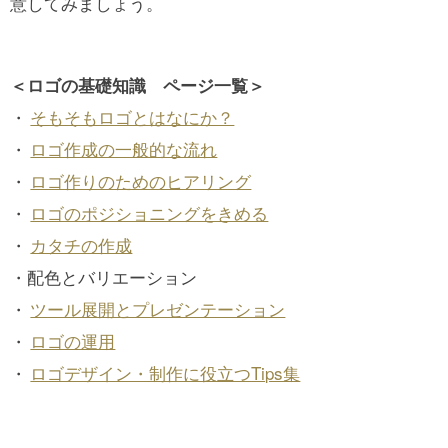
意してみましょう。
＜ロゴの基礎知識 ページ一覧＞
・
そもそもロゴとはなにか？
・
ロゴ作成の一般的な流れ
・
ロゴ作りのためのヒアリング
・
ロゴのポジショニングをきめる
・
カタチの作成
・配色とバリエーション
・
ツール展開とプレゼンテーション
・
ロゴの運用
・
ロゴデザイン・制作に役立つTips集