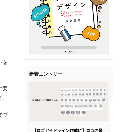
ンを
新着エントリー
の要
う。
でプ
【ロゴガイドライン作成に】ロゴの最