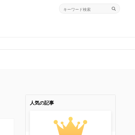
on line
p-logostock/header.php
64
人気の記事