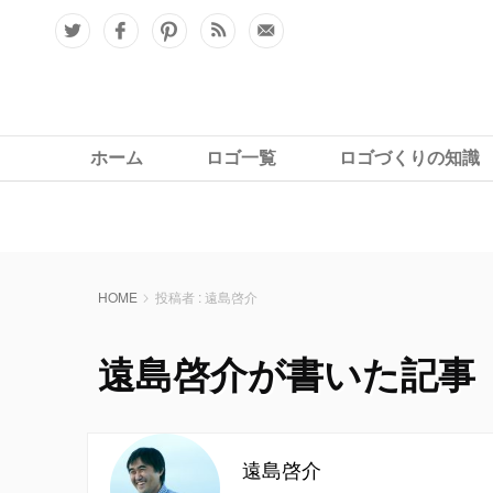
: Undefined variable $canonical_url in
Warning
/home/logos
ホーム
ロゴ一覧
ロゴづくりの知識
HOME
投稿者 : 遠島啓介
遠島啓介が書いた記事
遠島啓介