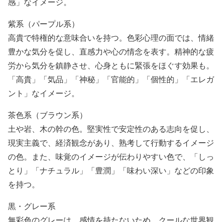
感」なイメージ。
紫系（パープル系）
高貴で特権的な意味合いを持つ。色彩心理の面では、情緒
豊かな気分を促し、直感力や心の情念を表す。精神的な疲
労から気分を鎮静させ、心身ともに緊張をほぐす効果も。
「高貴」「気品」「神秘」「官能的」「個性的」「エレガ
ント」なイメージ。
茶色系（ブラウン系）
土や岩、木の幹の色。堅実性で安定性のある志向を促し、
現実主義で、経済観念があり、熟考して行動するイメージ
の色。また、味覚のイメージが伝わりやすい色で、「しっ
とり」「ナチュラル」「豊潤」「味わい深い」などの印象
を持つ。
黒・グレー系
無彩色のグレーは、感情を持たないため、クールな世界観