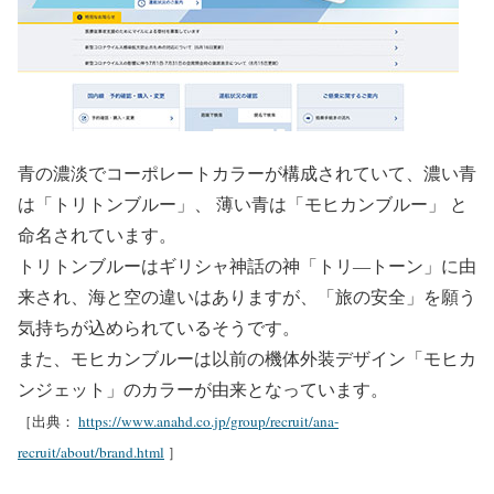
青の濃淡でコーポレートカラーが構成されていて、濃い青
は「トリトンブルー」、 薄い青は「モヒカンブルー」 と
命名されています。
トリトンブルーはギリシャ神話の神「トリ―トーン」に由
来され、海と空の違いはありますが、「旅の安全」を願う
気持ちが込められているそうです。
また、モヒカンブルーは以前の機体外装デザイン「モヒカ
ンジェット」のカラーが由来となっています。
［出典：
https://www.anahd.co.jp/group/recruit/ana-
recruit/about/brand.html
］