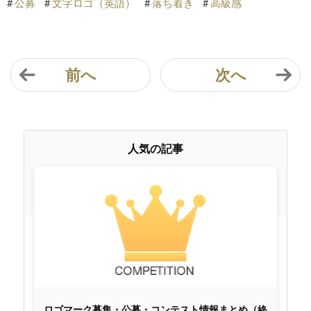
#
公募
#
文字ロゴ（英語）
#
落ち着き
#
高級感
前へ
次へ
人気の記事
ロゴマーク募集・公募・コンテスト情報まとめ（終