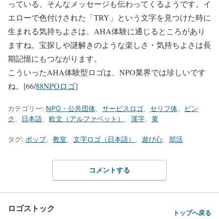
っている、そんなメッセージも伝わってくるようです。イ
エローで色付けされた「TRY」という文字を見つけた時に
生まれる気持ちよさは、AHA体験に通じるところがあり
ますね。宝探しや謎解きのような楽しさ・気持ちよさは長
期記憶にもつながります。
こういったAHA体験型ロゴは、NPO業界では珍しいです
ね。[66/
88NPOロゴ
]
カテゴリー:
NPO・公共団体
、
サービスロゴ
、
セリフ体
、
ピン
ク
、
日本語
、
欧文（アルファベット）
、
漢字
、
黄
タグ:
ポップ
、
教室
、
文字ロゴ（日本語）
、
遊び心
、
部活
コメントする
ロゴストック
トップへ戻る