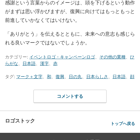
感謝という言葉からのイメージは、頭を下げるという動作
がまずは思い浮かびますが、復興に向けてはもっともっと
前進していかなくてはいけない。
「ありがとう」を伝えるとともに、未来への意志も感じら
れる良いマークではないでしょうか。
カテゴリー:
イベントロゴ・キャンペーンロゴ
、
その他の業種
、
ひ
らがな
、
日本語
、
漢字
、
赤
タグ:
マーク＋文字
、
和
、
復興
、
日の丸
、
日本らしさ
、
日本語
、
顔
コメントする
ロゴストック
トップへ戻る