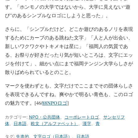
す。「ホンモノの大学ではないから、大学に見えない“遊
び”のあるシンプルなロゴにしようと思った」。
さらに、「シンプルだけど、どこか遊びのあるノリを表現
するためにカーブのある跳ねた文字」「人と人が出会い、
新しいワクワクやトキメキは星に」「福岡人の気質であ
る、お祭りが好きだったり気が短いところは、文字にエッ
ジを付けて」、細かい点にまで福岡テンジン大学らしさが
散りばめられているとのこと。
マークを使わずとも、文字だけでここまでその団体らしさ
を表現できるんですね。爽やかで明るい青色も、このロゴ
の魅力です。[46/
88NPOロゴ
]
カテゴリー:
NPO・公共団体
、
コーポレートロゴ
、
サンセリフ
体
、
日本語
、
欧文（アルファベット）
、
漢字
、
青
タグ:
先進的
、
文字ロゴ（日本語）
、
日本語