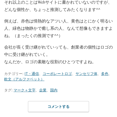
それ以上のことはWebサイトに書かれていないのですが、
どんな個性か、ちょっと推測してみたくなります^^
例えば、赤色は情熱的なアツい人、黄色はとにかく明るい
人、緑色は物静かで癒し系の人、なんて想像もできますよ
ね。（まったくの推測です^^）
会社が長く受け継がれていっても、創業者の個性はロゴの
中に受け継がれていく。
なんだか、ロゴの素敵な役割のひとつですよね。
カテゴリー:
IT・通信
、
コーポレートロゴ
、
サンセリフ体
、
多色
、
欧文（アルファベット）
タグ:
マーク＋文字
、
企業
、
国内
コメントする