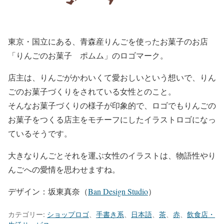
東京・国立にある、青森産りんごを使ったお菓子のお店
「りんごのお菓子 ポムム」のロゴマーク。
店主は、りんごがかわいくて愛おしいという想いで、りん
ごのお菓子づくりをされている女性とのこと。
そんなお菓子づくりの様子が印象的で、ロゴでもりんごの
お菓子をつくる店主をモチーフにしたイラストロゴになっ
ているそうです。
大きなりんごとそれを運ぶ女性のイラストは、物語性やり
んごへの愛情を思わせますね。
デザイン：坂東真奈（
Ban Design Studio
）
カテゴリー:
ショップロゴ
、
手書き系
、
日本語
、
茶
、
赤
、
飲食店・