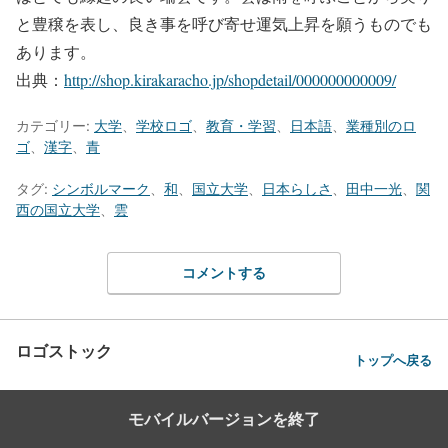
と豊穣を表し、良き事を呼び寄せ運気上昇を願うものでも
あります。
出典：
http://shop.kirakaracho.jp/shopdetail/000000000009/
カテゴリー:
大学
、
学校ロゴ
、
教育・学習
、
日本語
、
業種別のロ
ゴ
、
漢字
、
青
タグ:
シンボルマーク
、
和
、
国立大学
、
日本らしさ
、
田中一光
、
関
西の国立大学
、
雲
コメントする
ロゴストック
トップへ戻る
モバイルバージョンを終了