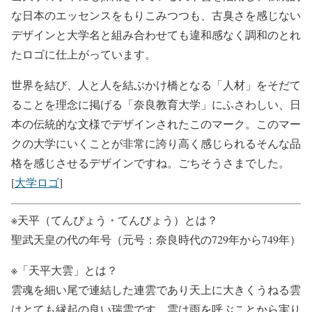
な日本のエッセンスをもりこみつつも、古臭さを感じない
デザインと大学名と組み合わせても違和感なく調和のとれ
たロゴに仕上がっています。
世界を結び、人と人を結ぶかけ橋となる「人材」をそだて
ることを理念に掲げる「奈良教育大学」にふさわしい、日
本の伝統的な文様でデザインされたこのマーク。このマー
クの大学にいくことが非常に誇り高く感じられるそんな品
格を感じさせるデザインですね。ごちそうさまでした。
[
大学ロゴ
]
※天平（てんぴょう・てんびょう）とは？
聖武天皇の代の年号（元号：奈良時代の729年から749年）
※「天平大雲」とは？
雲魂を細い尾で連結した連雲であり天上に大きくうねる雲
はとても縁起の良い瑞雲です。雲は雨を呼ぶことから実り