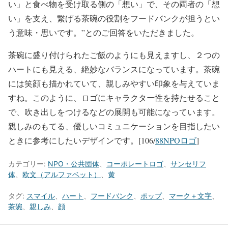
い」と食べ物を受け取る側の「想い」で、その両者の「想
い」を支え、繋げる茶碗の役割をフードバンクが担うとい
う意味・思いです。”とのご回答をいただきました。
茶碗に盛り付けられたご飯のようにも見えますし、２つの
ハートにも見える、絶妙なバランスになっています。茶碗
には笑顔も描かれていて、親しみやすい印象を与えていま
すね。このように、ロゴにキャラクター性を持たせること
で、吹き出しをつけるなどの展開も可能になっています。
親しみのもてる、優しいコミュニケーションを目指したい
ときに参考にしたいデザインです。[106/
88NPOロゴ
]
カテゴリー:
NPO・公共団体
、
コーポレートロゴ
、
サンセリフ
体
、
欧文（アルファベット）
、
黄
タグ:
スマイル
、
ハート
、
フードバンク
、
ポップ
、
マーク＋文字
、
茶碗
、
親しみ
、
顔