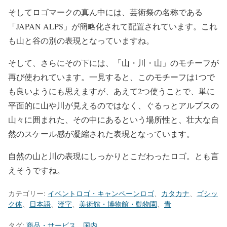
そしてロゴマークの真ん中には、芸術祭の名称である
「JAPAN ALPS」が簡略化されて配置されています。これ
も山と谷の別の表現となっていますね。
そして、さらにその下には、「山・川・山」のモチーフが
再び使われています。一見すると、このモチーフは1つで
も良いようにも思えますが、あえて2つ使うことで、単に
平面的に山や川が見えるのではなく、ぐるっとアルプスの
山々に囲まれた、その中にあるという場所性と、壮大な自
然のスケール感が凝縮された表現となっています。
自然の山と川の表現にしっかりとこだわったロゴ。とも言
えそうですね。
カテゴリー:
イベントロゴ・キャンペーンロゴ
、
カタカナ
、
ゴシッ
ク体
、
日本語
、
漢字
、
美術館・博物館・動物園
、
青
タグ:
商品・サービス
、
国内