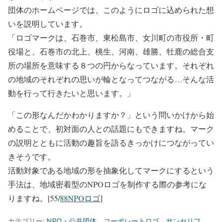
団体のホームページでは、このようにロゴに込められた想
いを説明しています。
「ロゴマークは、石巻市、東松島市、女川町の市役所・町
役場と、石巻市の北上、桃生、河南、雄勝、牡鹿の総合支
所の場所を意味する８つの円からなっています。それぞれ
の地域のそれぞれの思いが輪となってつながる…そんな活
動を行って行きたいと思います。」
「この形なんだかわかりますか？」という問いかけから始
めることで、初対面の人との話題にもできますね。マーク
の説明とともに活動の趣旨を語るきっかけにつながってい
きそうです。
活動対象である地域の形を抽象化してマークにするという
手法は、地域密着型のNPOロゴを制作する際の参考にな
りますね。[55/
88NPOロゴ
]
カテゴリー:
NPO・公共団体
、
コーポレートロゴ
、
サンセリフ