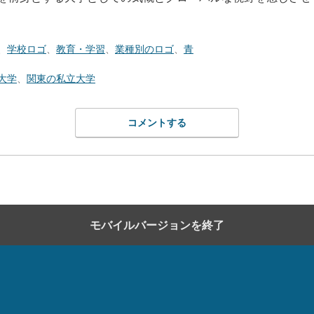
、
学校ロゴ
、
教育・学習
、
業種別のロゴ
、
青
大学
、
関東の私立大学
コメントする
モバイルバージョンを終了