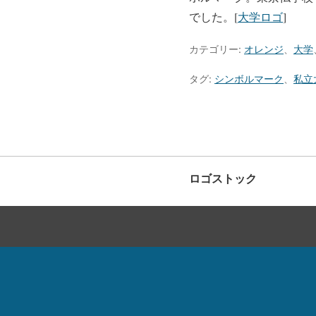
でした。[
大学ロゴ
]
カテゴリー:
オレンジ
、
大学
タグ:
シンボルマーク
、
私立
ロゴストック