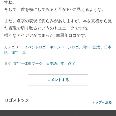
すね。
そして、首を横にしてみると百が100に見えるような。
また、点字の表現で膨らみがありますが、本を真横から見
た表現で切り取るというのもユニークですね。
様々なアイデアがつまった100周年ロゴです。
カテゴリー:
イベントロゴ・キャンペーンロゴ
、
周年・記念
、
日本
語
、
漢字
、
黒
タグ:
文字一体型マーク
、
日本語
、
本
、
点字
コメントする
ロゴストック
トップへ戻る