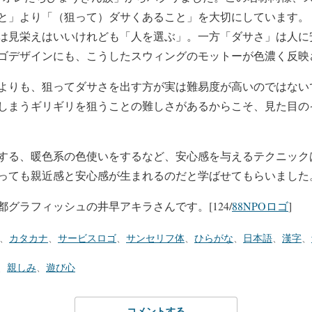
と」より「（狙って）ダサくあること」を大切にしています。
は見栄えはいいけれども「人を選ぶ」。一方「ダサさ」は人に
ゴデザインにも、こうしたスウィングのモットーが色濃く反映
よりも、狙ってダサさを出す方が実は難易度が高いのではない
しまうギリギリを狙うことの難しさがあるからこそ、見た目の
する、暖色系の色使いをするなど、安心感を与えるテクニック
っても親近感と安心感が生まれるのだと学ばせてもらいました
グラフィッシュの井早アキラさんです。[124/
88NPOロゴ
]
、
カタカナ
、
サービスロゴ
、
サンセリフ体
、
ひらがな
、
日本語
、
漢字
、
、
親しみ
、
遊び心
コメントする