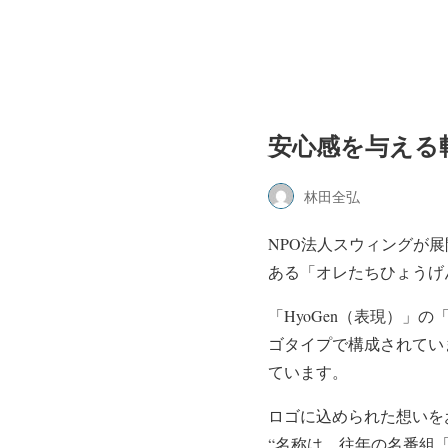
安心感を与える
林田全弘
NPO法人スウィングが
ある「オレたちひょうげ
「HyoGen（表現）
ゴタイプで構成されてい
ています。
ロゴに込められた想いを
“名称は、往年の名番組