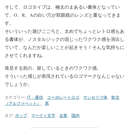
そして、ロゴタイプは、極太のまあるい書体となってい
て、O、R、Aの白い穴が双眼鏡のレンズと重なってきま
す。
そいういった遊びごごろと、太めでちょっとレトロ感もあ
る書体が、ノスタルジックの混じったワクワク感を演出し
ていて、なんだか楽しいことが起きそう！そんな気持ちに
させてくれますね。
発見する前の、探しているときのワクワク感。
そういった感じが表現されているロゴマークなんじゃない
でしょうか。
カテゴリー:
IT・通信
、
コーポレートロゴ
、
サンセリフ体
、
欧文
（アルファベット）
、
黒
タグ:
ポップ
、
マーク＋文字
、
企業
、
国内