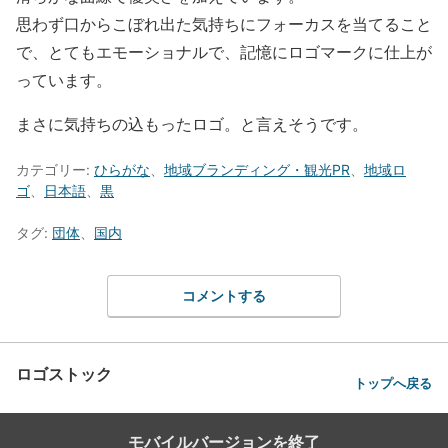
思わず口からこぼれ出た気持ちにフォーカスを当てること
で、とてもエモーショナルで、記憶にロゴマークに仕上が
っています。
まさに気持ちの込もったロゴ。と言えそうです。
カテゴリー:
ひらがな
、
地域ブランディング・観光PR
、
地域ロ
ゴ
、
日本語
、
黒
タグ:
団体
、
国内
コメントする
ロゴストック
トップへ戻る
モバイルバージョンを終了